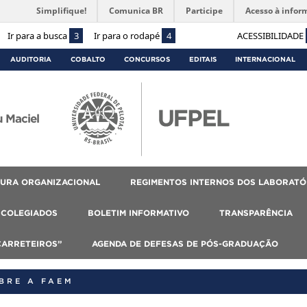
Simplifique!
Comunica BR
Participe
Acesso à infor
Ir para a busca
3
Ir para o rodapé
4
ACESSIBILIDADE
AUDITORIA
COBALTO
CONCURSOS
EDITAIS
INTERNACIONAL
 Maciel
URA ORGANIZACIONAL
REGIMENTOS INTERNOS DOS LABORATÓ
COLEGIADOS
BOLETIM INFORMATIVO
TRANSPARÊNCIA
CARRETEIROS”
AGENDA DE DEFESAS DE PÓS-GRADUAÇÃO
BRE A FAEM