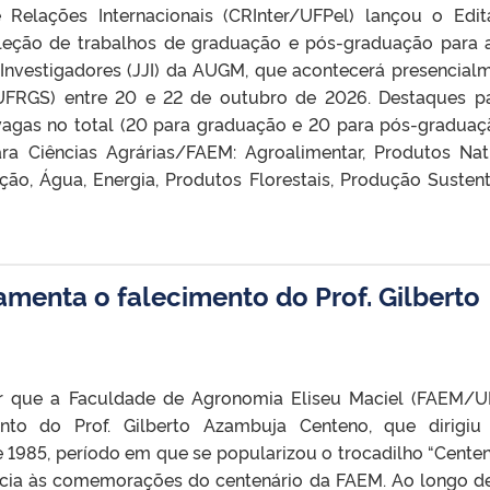
Relações Internacionais (CRInter/UFPel) lançou o Edit
leção de trabalhos de graduação e pós-graduação para 
Investigadores (JJI) da AUGM, que acontecerá presencial
UFRGS) entre 20 e 22 de outubro de 2026. Destaques p
 vagas no total (20 para graduação e 20 para pós-graduação
ra Ciências Agrárias/FAEM: Agroalimentar, Produtos Nat
ção, Água, Energia, Produtos Florestais, Produção Sustent
amenta o falecimento do Prof. Gilberto
 que a Faculdade de Agronomia Eliseu Maciel (FAEM/U
nto do Prof. Gilberto Azambuja Centeno, que dirigiu
 e 1985, período em que se popularizou o trocadilho “Cente
ência às comemorações do centenário da FAEM. Ao longo d