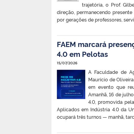
trajetória, o Prof. G
direção, permanecendo presente 
por gerações de professores, servi
FAEM marcará presenç
4.0 em Pelotas
15/07/2026
A Faculdade de Ag
Maurício de Oliveir
em evento que reu
Amanhã, 16 de julho
4.0, promovida pel
Aplicados em Indústria 4.0 da Un
ocupará três turnos — manhã, tard