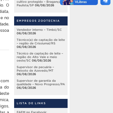
cultivo protegido – Bragança
io. O
Paulista/SP
06/08/2026
iata,
 e no
EMPREGOS ZOOTECNIA
dade,
essoa
Vendedor interno – Timbó/SC
06/08/2026
Técnico(a) de captação de leite
– região de Crissiumal/RS
06/08/2026
Técnico de captação de leite –
região do Alto Vale e meio
oeste/SC
06/08/2026
Supervisor de pecuária –
Peixoto de Azevedo/MT
06/08/2026
, com
Supervisor de garantia da
qualidade – Novo Progresso/PA
sa do
06/08/2026
Neste
mica,
LISTA DE LINKS
igos,
das a
FAEM no Facebook: