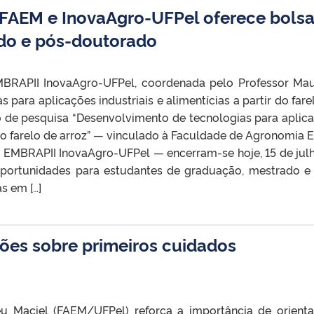
a FAEM e InovaAgro-UFPel oferece bols
do e pós-doutorado
EMBRAPII InovaAgro-UFPel, coordenada pelo Professor Mau
s para aplicações industriais e alimentícias a partir do fare
to de pesquisa “Desenvolvimento de tecnologias para aplic
r do farelo de arroz” — vinculado à Faculdade de Agronomia E
 EMBRAPII InovaAgro-UFPel — encerram-se hoje, 15 de jul
 oportunidades para estudantes de graduação, mestrado e
s em […]
ões sobre primeiros cuidados
u Maciel (FAEM/UFPel) reforça a importância de orient