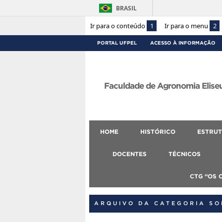
BRASIL
Ir para o conteúdo
1
Ir para o menu
2
PORTAL UFPEL
ACESSO À INFORMAÇÃO
Faculdade de Agronomia Eliseu
HOME
HISTÓRICO
ESTRUT
DOCENTES
TÉCNICOS
CTG “OS 
ARQUIVO DA CATEGORIA SO