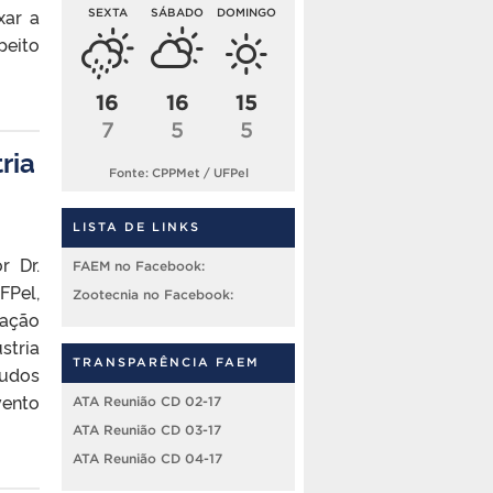
xar a
SEXTA
SÁBADO
DOMINGO
peito
16
16
15
7
5
5
ria
Fonte: CPPMet / UFPel
LISTA DE LINKS
r Dr.
FAEM no Facebook:
FPel,
Zootecnia no Facebook:
vação
stria
TRANSPARÊNCIA FAEM
tudos
vento
ATA Reunião CD 02-17
ATA Reunião CD 03-17
ATA Reunião CD 04-17