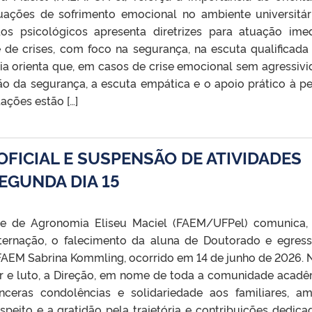
uações de sofrimento emocional no ambiente universitár
os psicológicos apresenta diretrizes para atuação imed
 de crises, com foco na segurança, na escuta qualificada
 orienta que, em casos de crise emocional sem agressivi
ão da segurança, a escuta empática e o apoio prático à p
ações estão […]
FICIAL E SUSPENSÃO DE ATIVIDADES
EGUNDA DIA 15
de de Agronomia Eliseu Maciel (FAEM/UFPel) comunica
ternação, o falecimento da aluna de Doutorado e egres
FAEM Sabrina Kommling, ocorrido em 14 de junho de 2026. 
 e luto, a Direção, em nome de toda a comunidade acadê
nceras condolências e solidariedade aos familiares, am
espeito e a gratidão pela trajetória e contribuições dedica