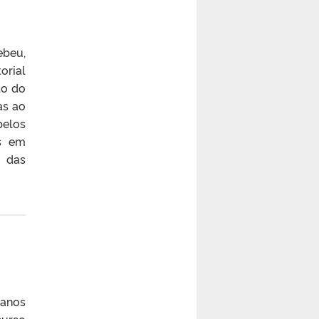
beu,
orial
do do
as ao
pelos
as em
a das
 anos
curso