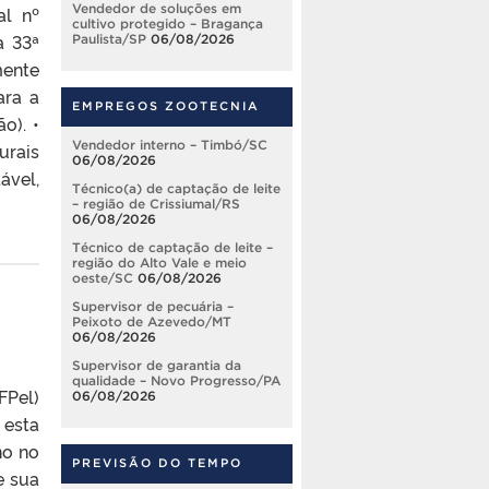
Vendedor de soluções em
al nº
cultivo protegido – Bragança
a 33ª
Paulista/SP
06/08/2026
mente
ara a
EMPREGOS ZOOTECNIA
). •⁠
Vendedor interno – Timbó/SC
urais
06/08/2026
ável,
Técnico(a) de captação de leite
– região de Crissiumal/RS
06/08/2026
Técnico de captação de leite –
região do Alto Vale e meio
oeste/SC
06/08/2026
Supervisor de pecuária –
Peixoto de Azevedo/MT
06/08/2026
Supervisor de garantia da
qualidade – Novo Progresso/PA
FPel)
06/08/2026
 esta
no no
PREVISÃO DO TEMPO
e sua