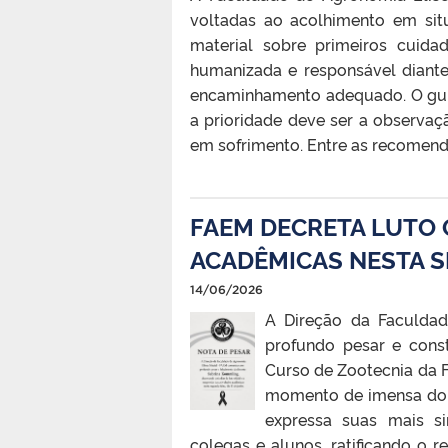
voltadas ao acolhimento em sit
material sobre primeiros cuidad
humanizada e responsável diante
encaminhamento adequado. O guia
a prioridade deve ser a observaç
em sofrimento. Entre as recomend
FAEM DECRETA LUTO O
ACADÊMICAS NESTA S
14/06/2026
A Direção da Faculda
profundo pesar e cons
Curso de Zootecnia da 
momento de imensa dor
expressa suas mais si
colegas e alunos, ratificando o r