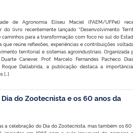
ade de Agronomia Eliseu Maciel (FAEM/UFPel) rece
 do livro recentemente lançado “Desenvolvimento Territ
e caminhos para a transformação com foco no sul do Esta
a que reúne reflexões, experiências e contribuições voltad
mento territorial e sistemas agroindustriais. Organizada 
Duarte Canever, Prof. Marcelo Fernandes Pacheco Di
 Roque Dallabrida, a publicação destaca a importânci
s […]
Dia do Zootecnista e os 60 anos da
as a celebração do Dia do Zootecnista, mas também os 60
l, iniciados em 1966 com a aula inaugural do primeiro 