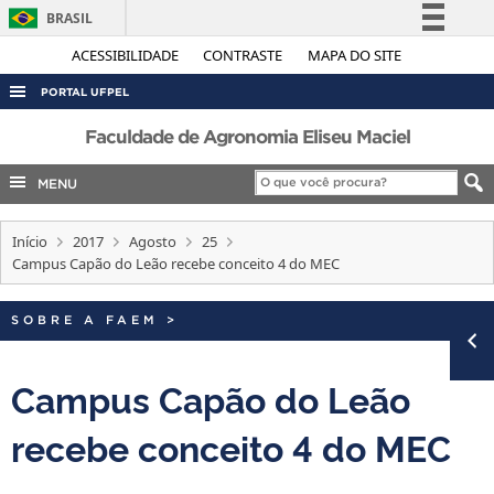
BRASIL
Simplifique!
ACESSIBILIDADE
CONTRASTE
MAPA DO SITE
Comunica BR
PORTAL UFPEL
Participe
ACESSO À INFORMAÇÃO
Faculdade de Agronomia Eliseu Maciel
Acesso à informação
AUDITORIA
MENU
Legislação
COBALTO
Canais
Início
2017
Agosto
25
CONCURSOS
Campus Capão do Leão recebe conceito 4 do MEC
EDITAIS
INTERNACIONAL
SOBRE A FAEM
>
OUVIDORIA
Campus Capão do Leão
PORTARIAS
recebe conceito 4 do MEC
TELEFONES