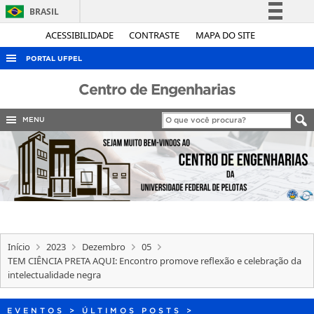
BRASIL
Simplifique!
ACESSIBILIDADE
CONTRASTE
MAPA DO SITE
Comunica BR
PORTAL UFPEL
Participe
ACESSO À INFORMAÇÃO
Centro de Engenharias
Acesso à informação
AUDITORIA
Legislação
MENU
COBALTO
Canais
CONCURSOS
EDITAIS
INTERNACIONAL
OUVIDORIA
Início
2023
Dezembro
05
PORTARIAS
TEM CIÊNCIA PRETA AQUI: Encontro promove reflexão e celebração da
intelectualidade negra
TELEFONES
EVENTOS
>
ÚLTIMOS POSTS
>