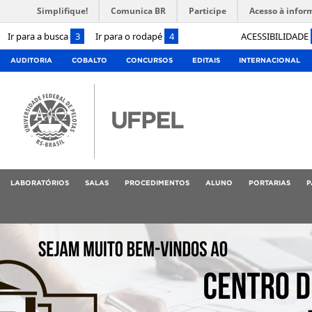
Simplifique!
Comunica BR
Participe
Acesso à infor
Ir para a busca
3
Ir para o rodapé
4
ACESSIBILIDADE
AUDITORIA
COBALTO
CONCURSOS
EDITAIS
INTERNACIONAL
LABORATÓRIOS
SALAS
PROCEDIMENTOS
ALUNO
PORTARIAS
P