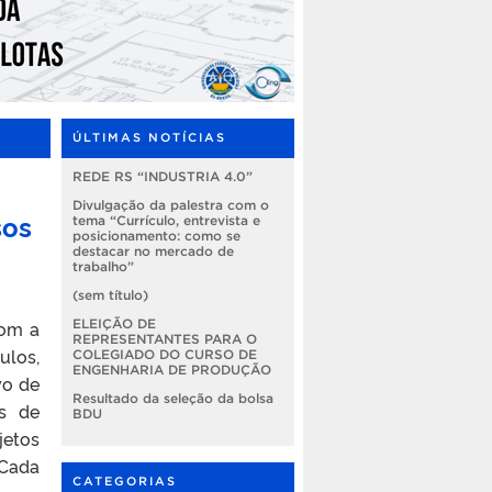
ÚLTIMAS NOTÍCIAS
REDE RS “INDUSTRIA 4.0”
Divulgação da palestra com o
sos
tema “Currículo, entrevista e
posicionamento: como se
destacar no mercado de
trabalho”
(sem título)
com a
ELEIÇÃO DE
REPRESENTANTES PARA O
ulos,
COLEGIADO DO CURSO DE
ENGENHARIA DE PRODUÇÃO
vo de
Resultado da seleção da bolsa
os de
BDU
jetos
 Cada
CATEGORIAS