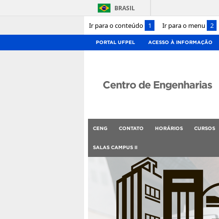
BRASIL
Ir para o conteúdo
1
Ir para o menu
2
PORTAL UFPEL
ACESSO À INFORMAÇÃO
Centro de Engenharias
CENG
CONTATO
HORÁRIOS
CURSOS
SALAS CAMPUS II