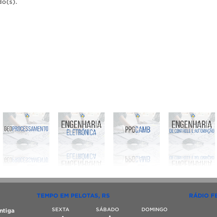
do(s).
TEMPO EM PELOTAS, RS
RÁDIO F
SEXTA
SÁBADO
DOMINGO
ntiga