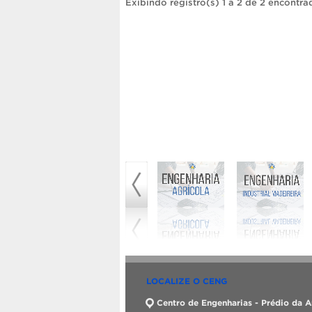
Exibindo registro(s) 1 a 2 de 2 encontra
LOCALIZE O CENG
Centro de Engenharias - Prédio da A