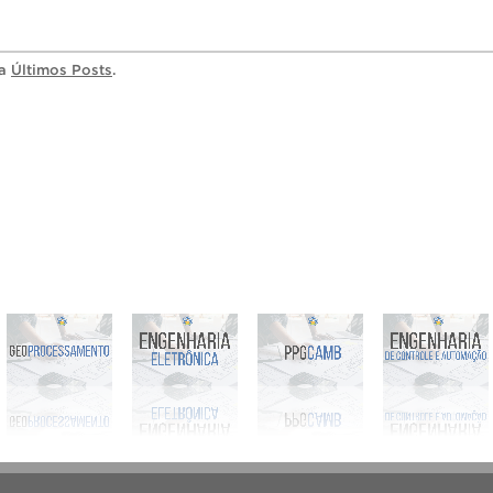
ia
Últimos Posts
.