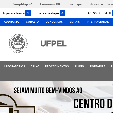
Simplifique!
Comunica BR
Participe
Acesso à infor
Ir para a busca
3
Ir para o rodapé
4
ACESSIBILIDADE
AUDITORIA
COBALTO
CONCURSOS
EDITAIS
INTERNACIONAL
LABORATÓRIOS
SALAS
PROCEDIMENTOS
ALUNO
PORTARIAS
P