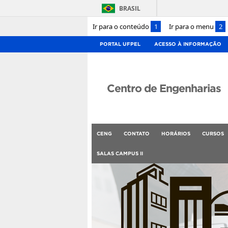
BRASIL
Ir para o conteúdo
1
Ir para o menu
2
PORTAL UFPEL
ACESSO À INFORMAÇÃO
Centro de Engenharias
CENG
CONTATO
HORÁRIOS
CURSOS
SALAS CAMPUS II