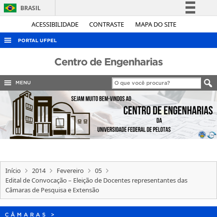
BRASIL
Simplifique!
ACESSIBILIDADE
CONTRASTE
MAPA DO SITE
Comunica BR
PORTAL UFPEL
Participe
ACESSO À INFORMAÇÃO
Centro de Engenharias
Acesso à informação
AUDITORIA
Legislação
MENU
COBALTO
Canais
CONCURSOS
EDITAIS
INTERNACIONAL
OUVIDORIA
Início
2014
Fevereiro
05
PORTARIAS
Edital de Convocação – Eleição de Docentes representantes das
Câmaras de Pesquisa e Extensão
TELEFONES
CÂMARAS
>