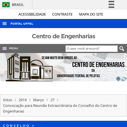
BRASIL
Simplifique!
ACESSIBILIDADE
CONTRASTE
MAPA DO SITE
Comunica BR
PORTAL UFPEL
Participe
ACESSO À INFORMAÇÃO
Centro de Engenharias
Acesso à informação
AUDITORIA
Legislação
MENU
COBALTO
Canais
CONCURSOS
EDITAIS
INTERNACIONAL
OUVIDORIA
Início
2019
Março
27
PORTARIAS
Convocação para Reunião Extraordinária do Conselho do Centro de
Engenharias
TELEFONES
CONSELHO
>