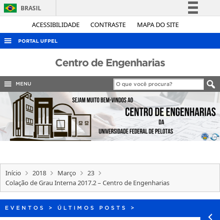
BRASIL
Simplifique!
ACESSIBILIDADE
CONTRASTE
MAPA DO SITE
Comunica BR
PORTAL UFPEL
Participe
ACESSO À INFORMAÇÃO
Centro de Engenharias
Acesso à informação
AUDITORIA
Legislação
MENU
COBALTO
Canais
CONCURSOS
EDITAIS
INTERNACIONAL
OUVIDORIA
Início
2018
Março
23
PORTARIAS
Colação de Grau Interna 2017.2 – Centro de Engenharias
TELEFONES
EVENTOS
>
ÚLTIMOS POSTS
>