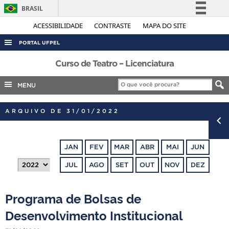
BRASIL
Simplifique!
ACESSIBILIDADE
CONTRASTE
MAPA DO SITE
Comunica BR
PORTAL UFPEL
Participe
ACESSO À INFORMAÇÃO
Curso de Teatro – Licenciatura
Acesso à informação
AUDITORIA
MENU
Legislação
COBALTO
Canais
ARQUIVO DE 31/01/2022
CONCURSOS
EDITAIS
JAN
FEV
MAR
ABR
MAI
JUN
INTERNACIONAL
JUL
AGO
SET
OUT
NOV
DEZ
OUVIDORIA
PORTARIAS
Programa de Bolsas de
TELEFONES
Desenvolvimento Institucional