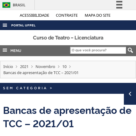
BRASIL
Simplifique!
ACESSIBILIDADE
CONTRASTE
MAPA DO SITE
Comunica BR
PORTAL UFPEL
Participe
ACESSO À INFORMAÇÃO
Curso de Teatro – Licenciatura
Acesso à informação
AUDITORIA
MENU
Legislação
COBALTO
Canais
Início
2021
Novembro
10
CONCURSOS
Bancas de apresentação de TCC – 2021/01
EDITAIS
INTERNACIONAL
SEM CATEGORIA
>
OUVIDORIA
Bancas de apresentação de
PORTARIAS
TCC – 2021/01
TELEFONES