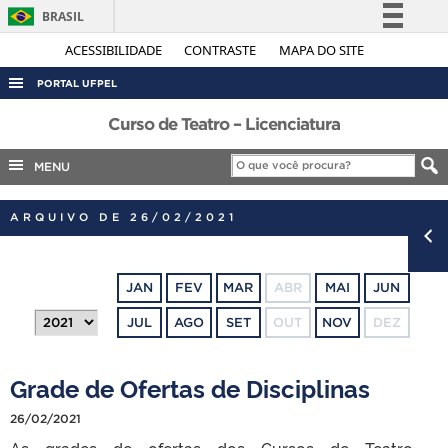
BRASIL
Simplifique!
ACESSIBILIDADE
CONTRASTE
MAPA DO SITE
Comunica BR
PORTAL UFPEL
Participe
ACESSO À INFORMAÇÃO
Curso de Teatro – Licenciatura
Acesso à informação
AUDITORIA
MENU
Legislação
COBALTO
Canais
ARQUIVO DE 26/02/2021
CONCURSOS
EDITAIS
JAN
FEV
MAR
ABR
MAI
JUN
INTERNACIONAL
JUL
AGO
SET
OUT
NOV
DEZ
OUVIDORIA
PORTARIAS
Grade de Ofertas de Disciplinas
TELEFONES
26/02/2021
As grades de ofertas dos Cursos de Teatro –