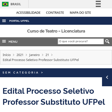
BRASIL
Simplifique!
ACESSIBILIDADE
CONTRASTE
MAPA DO SITE
Comunica BR
PORTAL UFPEL
Participe
ACESSO À INFORMAÇÃO
Curso de Teatro – Licenciatura
Acesso à informação
AUDITORIA
MENU
Legislação
COBALTO
Canais
Início
2021
Janeiro
21
CONCURSOS
Edital Processo Seletivo Professor Substituto UFPel
EDITAIS
INTERNACIONAL
SEM CATEGORIA
>
OUVIDORIA
Edital Processo Seletivo
PORTARIAS
Professor Substituto UFPel
TELEFONES