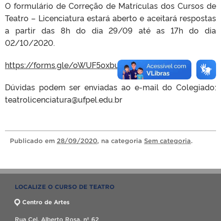
O formulário de Correção de Matrículas dos Cursos de
Teatro – Licenciatura estará aberto e aceitará respostas
a partir das 8h do dia 29/09 até as 17h do dia
02/10/2020.
https://forms.gle/oWUF5oxbujueEo6q8
Dúvidas podem ser enviadas ao e-mail do Colegiado:
teatrolicenciatura@ufpel.edu.br
Publicado
em
28/09/2020
, na categoria
Sem categoria
.
LOCALIZE O CURSO DE TEATRO
Centro de Artes
Rua Cel. Alberto Rosa, nº 62