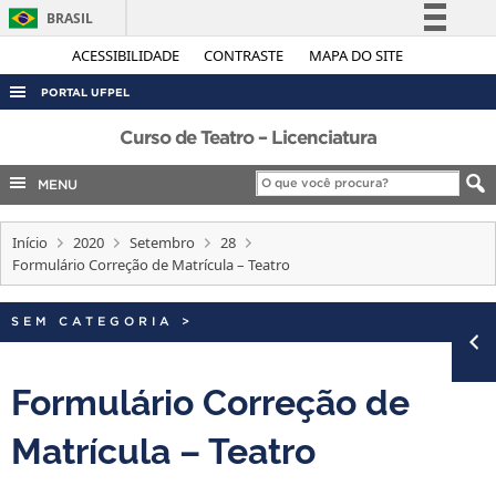
BRASIL
Simplifique!
ACESSIBILIDADE
CONTRASTE
MAPA DO SITE
Comunica BR
PORTAL UFPEL
Participe
ACESSO À INFORMAÇÃO
Curso de Teatro – Licenciatura
Acesso à informação
AUDITORIA
MENU
Legislação
COBALTO
Canais
Início
2020
Setembro
28
CONCURSOS
Formulário Correção de Matrícula – Teatro
EDITAIS
INTERNACIONAL
SEM CATEGORIA
>
OUVIDORIA
Formulário Correção de
PORTARIAS
Matrícula – Teatro
TELEFONES