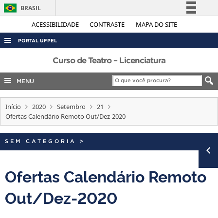
BRASIL
Simplifique!
ACESSIBILIDADE
CONTRASTE
MAPA DO SITE
Comunica BR
PORTAL UFPEL
Participe
ACESSO À INFORMAÇÃO
Curso de Teatro – Licenciatura
Acesso à informação
AUDITORIA
MENU
Legislação
COBALTO
Canais
Início
2020
Setembro
21
CONCURSOS
Ofertas Calendário Remoto Out/Dez-2020
EDITAIS
INTERNACIONAL
SEM CATEGORIA
>
OUVIDORIA
Ofertas Calendário Remoto
PORTARIAS
Out/Dez-2020
TELEFONES