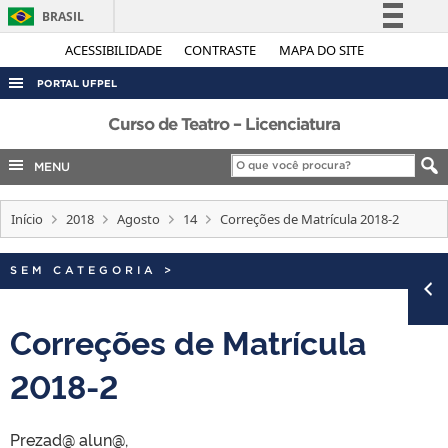
BRASIL
Simplifique!
ACESSIBILIDADE
CONTRASTE
MAPA DO SITE
Comunica BR
PORTAL UFPEL
Participe
ACESSO À INFORMAÇÃO
Curso de Teatro – Licenciatura
Acesso à informação
AUDITORIA
MENU
Legislação
COBALTO
Canais
Início
2018
Agosto
14
Correções de Matrícula 2018-2
CONCURSOS
EDITAIS
SEM CATEGORIA
>
INTERNACIONAL
OUVIDORIA
Correções de Matrícula
PORTARIAS
2018-2
TELEFONES
Prezad@ alun@,