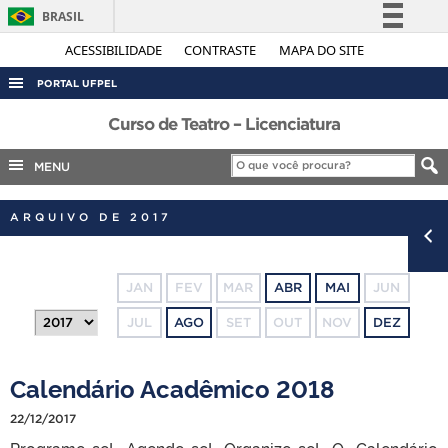
BRASIL
Simplifique!
ACESSIBILIDADE
CONTRASTE
MAPA DO SITE
Comunica BR
PORTAL UFPEL
Participe
ACESSO À INFORMAÇÃO
Curso de Teatro – Licenciatura
Acesso à informação
AUDITORIA
MENU
Legislação
COBALTO
Canais
ARQUIVO DE 2017
CONCURSOS
EDITAIS
JAN
FEV
MAR
ABR
MAI
JUN
INTERNACIONAL
JUL
AGO
SET
OUT
NOV
DEZ
OUVIDORIA
PORTARIAS
Calendário Acadêmico 2018
TELEFONES
22/12/2017
Programe-se! Agende-se! Organize-se! O Calendário