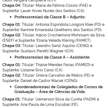
Chapa 04:
Titular: Maria de Fátima Cóssio (FAE) e
Suplente: Lauer Alves Nunes dos Santos (CA).
Professores(as) da Classe B – Adjunto:
Chapa 01:
Titular: Antonia Espindola Longoni Klee (FD) e
Suplente: Karinne Emanoela Goettems dos Santos (FD).
Chapa 02:
Titular: Inácio Crochemore Mohnsam da Silva
(ESEF) e Suplente: Eliana Veleda Klering (FAMET).
Chapa 03:
Titular: Leandro Sanzi Aquino (CENG) e
Suplente: Gustavo Peretti Wagner (ICH).
Professores(as) da Classe A – Assistente:
Chapa 01:
Titular: Thaíse Mendes Farias (FAMED) e
Suplente: Lislaine Sirsi Cansi (CA).
Chapa 02:
Titular: Greice Carvalho de Matos (FE) e
Suplente: Daniel de Castro Maciel (CENG).
Coordenadores(as) de Colegiados de Cursos de
Graduação – Área de Ciências da Vida:
Chapa 01:
Titular: Uemerson Silva da Cunha (FAEM) e
Suplente: Ana Paula de Lima Escobal (FE).