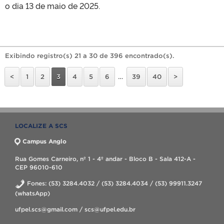
o dia 13 de maio de 2025.
Exibindo registro(s) 21 a 30 de 396 encontrado(s).
<
1
2
3
4
5
6
…
39
40
>
LOCALIZE A SCS
Campus Anglo
Rua Gomes Carneiro, nº 1 - 4º andar - Bloco B - Sala 412-A -
CEP 96010-610
Fones: (53) 3284.4032 / (53) 3284.4034 / (53) 99911.3247
(whatsApp)
ufpel.scs@gmail.com / scs@ufpel.edu.br