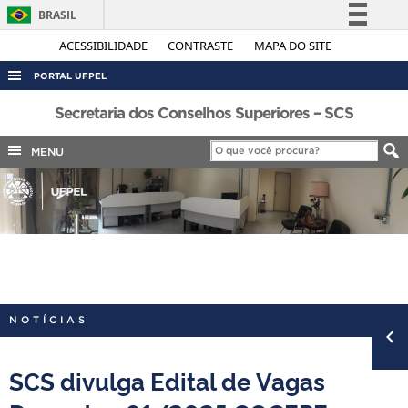
BRASIL
Simplifique!
ACESSIBILIDADE
CONTRASTE
MAPA DO SITE
Comunica BR
PORTAL UFPEL
Participe
ACESSO À INFORMAÇÃO
Secretaria dos Conselhos Superiores – SCS
Acesso à informação
AUDITORIA
MENU
Legislação
COBALTO
Canais
CONCURSOS
EDITAIS
INTERNACIONAL
OUVIDORIA
NOTÍCIAS
PORTARIAS
TELEFONES
SCS divulga Edital de Vagas