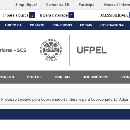
Simplifique!
Comunica BR
Participe
Acesso à infor
Ir para a busca
3
Ir para o rodapé
4
ACESSIBILIDADE
AUDITORIA
COBALTO
CONCURSOS
EDITAIS
INTERNACIONAL
riores – SCS
CONSUN
COCEPE
COPLAN
DOCUMENTOS
CON
o Processo Seletivo para Coordenador(a) Geral e para Coordenador(a) Adju