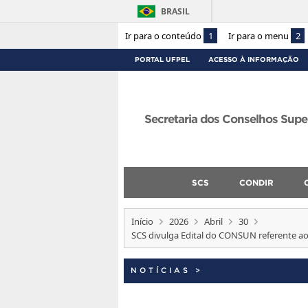
BRASIL
Ir para o conteúdo
1
Ir para o menu
2
PORTAL UFPEL
ACESSO À INFORMAÇÃO
Secretaria dos Conselhos Supe
SCS
CONDIR
Início
2026
Abril
30
SCS divulga Edital do CONSUN referente a
NOTÍCIAS
>