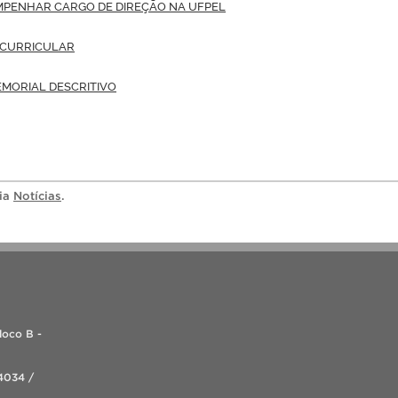
MPENHAR CARGO DE DIREÇÃO NA UFPEL
 CURRICULAR
EMORIAL DESCRITIVO
ria
Notícias
.
loco B -
4034 /