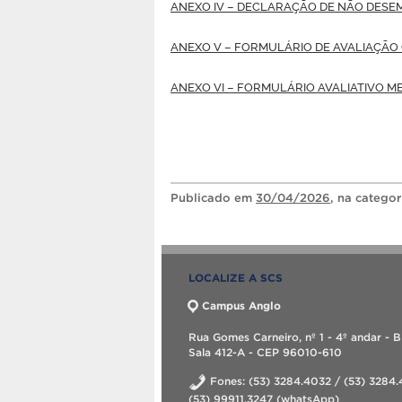
ANEXO IV – DECLARAÇÃO DE NÃO DESE
ANEXO V – FORMULÁRIO DE AVALIAÇÃO
ANEXO VI – FORMULÁRIO AVALIATIVO M
Publicado
em
30/04/2026
, na catego
LOCALIZE A SCS
Campus Anglo
Rua Gomes Carneiro, nº 1 - 4º andar - B
Sala 412-A - CEP 96010-610
Fones: (53) 3284.4032 / (53) 3284.
(53) 99911.3247 (whatsApp)