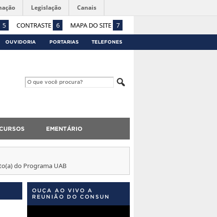
mação
Legislação
Canais
5
CONTRASTE
6
MAPA DO SITE
7
OUVIDORIA
PORTARIAS
TELEFONES
CURSOS
EMENTÁRIO
nto(a) do Programa UAB
OUÇA AO VIVO A
REUNIÃO DO CONSUN
Tocador
de