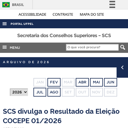
BRASIL
Simplifique!
ACESSIBILIDADE
CONTRASTE
MAPA DO SITE
Comunica BR
PORTAL UFPEL
Participe
ACESSO À INFORMAÇÃO
Secretaria dos Conselhos Superiores – SCS
Acesso à informação
AUDITORIA
MENU
Legislação
COBALTO
Canais
ARQUIVO DE 2026
CONCURSOS
EDITAIS
JAN
FEV
MAR
ABR
MAI
JUN
INTERNACIONAL
JUL
AGO
SET
OUT
NOV
DEZ
OUVIDORIA
PORTARIAS
SCS divulga o Resultado da Eleição
TELEFONES
COCEPE 01/2026