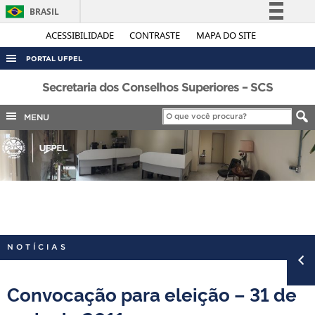
BRASIL
Simplifique!
ACESSIBILIDADE
CONTRASTE
MAPA DO SITE
Comunica BR
PORTAL UFPEL
Participe
ACESSO À INFORMAÇÃO
Secretaria dos Conselhos Superiores – SCS
Acesso à informação
AUDITORIA
MENU
Legislação
COBALTO
Canais
CONCURSOS
EDITAIS
INTERNACIONAL
OUVIDORIA
NOTÍCIAS
PORTARIAS
TELEFONES
Convocação para eleição – 31 de