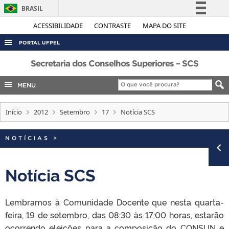
BRASIL
Simplifique!
ACESSIBILIDADE
CONTRASTE
MAPA DO SITE
Comunica BR
PORTAL UFPEL
Participe
ACESSO À INFORMAÇÃO
Secretaria dos Conselhos Superiores – SCS
Acesso à informação
AUDITORIA
MENU
Legislação
COBALTO
Canais
Início
2012
Setembro
17
Notícia SCS
CONCURSOS
EDITAIS
NOTÍCIAS
>
INTERNACIONAL
OUVIDORIA
Notícia SCS
PORTARIAS
Lembramos à Comunidade Docente que nesta quarta-
TELEFONES
feira, 19 de setembro, das 08:30 às 17:00 horas, estarão
ocorrendo eleições para a composição do CONSUN e