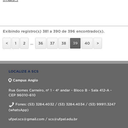
Exibindo registro(s) 381 a 390 de 396 encontrado(s).
<
1
2
…
36
37
38
39
40
>
LOCALIZE A SCS
Campus Anglo
Rua Gomes Carneiro, nº 1 - 4º andar - Bloco B - Sala 412-A -
CEP 96010-610
Fones: (53) 3284.4032 / (53) 3284.4034 / (53) 99911.3247
(whatsApp)
ufpel.scs@gmail.com / scs@ufpel.edu.br