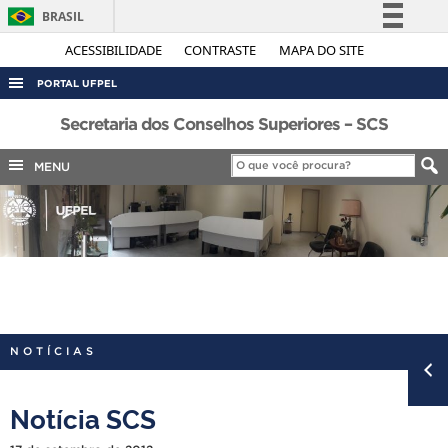
BRASIL
Simplifique!
ACESSIBILIDADE
CONTRASTE
MAPA DO SITE
Comunica BR
PORTAL UFPEL
Participe
ACESSO À INFORMAÇÃO
Secretaria dos Conselhos Superiores – SCS
Acesso à informação
AUDITORIA
MENU
Legislação
COBALTO
Canais
CONCURSOS
EDITAIS
INTERNACIONAL
OUVIDORIA
NOTÍCIAS
PORTARIAS
TELEFONES
Notícia SCS