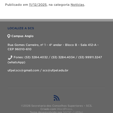
Publicado
em
11/12/2025
, na categoria
Notícias
.
LOCALIZE A SCS
Campus Anglo
Rua Gomes Carneiro, nº 1 - 4º andar - Bloco B - Sala 412-A -
CEP 96010-610
Fones: (53) 3284.4032 / (53) 3284.4034 / (53) 99911.3247
(whatsApp)
ufpel.scs@gmail.com / scs@ufpel.edu.br
©2026 Secretaria dos Conselhos Superiores – SCS.
Criado com
WordPress
.
Tema desenvolvido por
SGTIC / UFPel
.