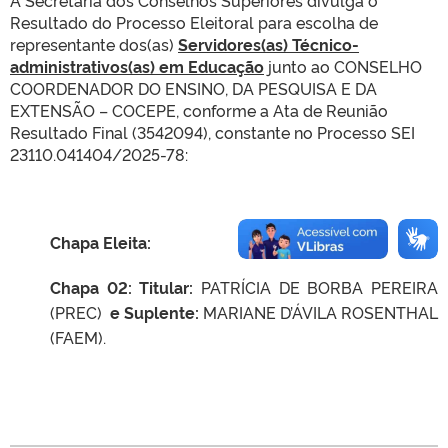
A Secretaria dos Conselhos Superiores divulga o
Resultado do Processo Eleitoral para escolha de
representante dos(as)
Servidores(as) Técnico-
administrativos(as) em Educação
​ junto ao CONSELHO
COORDENADOR DO ENSINO, DA PESQUISA E DA
EXTENSÃO – COCEPE, conforme a Ata de Reunião
Resultado Final (3542094), constante no Processo SEI
23110.041404/2025-78:
Chapa Eleita:
Chapa 02
: Titular:
PATRÍCIA DE BORBA PEREIRA
(PREC)
e Suplente:
MARIANE D’ÁVILA ROSENTHAL
(FAEM).