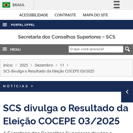
BRASIL
Simplifique!
ACESSIBILIDADE
CONTRASTE
MAPA DO SITE
Comunica BR
PORTAL UFPEL
Participe
ACESSO À INFORMAÇÃO
Secretaria dos Conselhos Superiores – SCS
Acesso à informação
AUDITORIA
MENU
Legislação
COBALTO
Canais
Início
2025
Dezembro
11
CONCURSOS
SCS divulga o Resultado da Eleição COCEPE 03/2025
EDITAIS
INTERNACIONAL
NOTÍCIAS
>
OUVIDORIA
SCS divulga o Resultado da
PORTARIAS
Eleição COCEPE 03/2025
TELEFONES