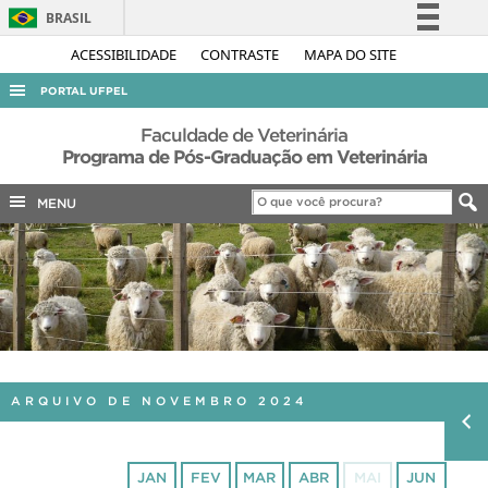
BRASIL
Simplifique!
ACESSIBILIDADE
CONTRASTE
MAPA DO SITE
Comunica BR
PORTAL UFPEL
Participe
ACESSO À INFORMAÇÃO
Faculdade de Veterinária
Acesso à informação
Programa de Pós-Graduação em Veterinária
AUDITORIA
Legislação
MENU
COBALTO
Canais
CONCURSOS
EDITAIS
INTERNACIONAL
OUVIDORIA
PORTARIAS
ARQUIVO DE NOVEMBRO 2024
TELEFONES
JAN
FEV
MAR
ABR
MAI
JUN