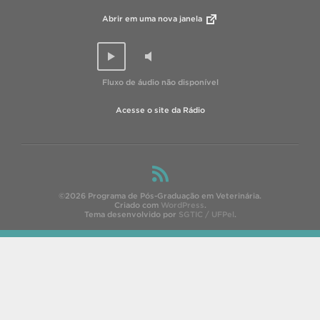
Abrir em uma nova janela
Fluxo de áudio não disponível
Acesse o site da Rádio
©2026 Programa de Pós-Graduação em Veterinária.
Criado com
WordPress
.
Tema desenvolvido por
SGTIC / UFPel
.