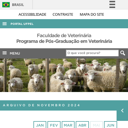
BRASIL
Simplifique!
ACESSIBILIDADE
CONTRASTE
MAPA DO SITE
Comunica BR
PORTAL UFPEL
Participe
ACESSO À INFORMAÇÃO
Faculdade de Veterinária
Acesso à informação
Programa de Pós-Graduação em Veterinária
AUDITORIA
Legislação
MENU
COBALTO
Canais
CONCURSOS
EDITAIS
INTERNACIONAL
OUVIDORIA
PORTARIAS
ARQUIVO DE NOVEMBRO 2024
TELEFONES
JAN
FEV
MAR
ABR
MAI
JUN