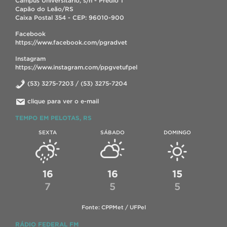
Campus Universitário, s/n - Prédio 1
Capão do Leão/RS
Caixa Postal 354 - CEP: 96010-900
Facebook
https://www.facebook.com/pgradvet
Instagram
https://www.instagram.com/ppgvetufpel
(53) 3275-7203 / (53) 3275-7204
clique para ver o e-mail
TEMPO EM PELOTAS, RS
SEXTA
SÁBADO
DOMINGO
16
16
15
7
5
5
Fonte: CPPMet / UFPel
RÁDIO FEDERAL FM