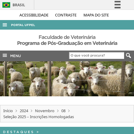
BRASIL
Simplifique!
ACESSIBILIDADE
CONTRASTE
MAPA DO SITE
Comunica BR
PORTAL UFPEL
Participe
ACESSO À INFORMAÇÃO
Faculdade de Veterinária
Acesso à informação
Programa de Pós-Graduação em Veterinária
AUDITORIA
Legislação
MENU
COBALTO
Canais
CONCURSOS
EDITAIS
INTERNACIONAL
OUVIDORIA
PORTARIAS
Início
2024
Novembro
08
Seleção 2025 – Inscrições Homologadas
TELEFONES
DESTAQUES
>