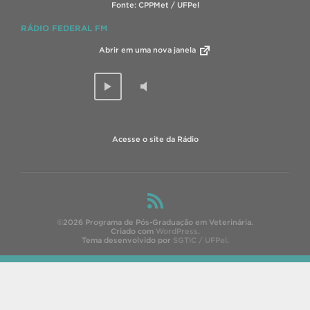
Fonte: CPPMet / UFPel
RÁDIO FEDERAL FM
Abrir em uma nova janela
Acesse o site da Rádio
©2026 Programa de Pós-Graduação em Veterinária.
Criado com
WordPress
.
Tema desenvolvido por
SGTIC / UFPel
.