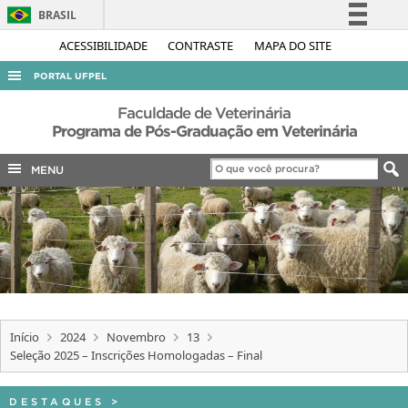
BRASIL
Simplifique!
ACESSIBILIDADE
CONTRASTE
MAPA DO SITE
Comunica BR
PORTAL UFPEL
Participe
ACESSO À INFORMAÇÃO
Faculdade de Veterinária
Acesso à informação
Programa de Pós-Graduação em Veterinária
AUDITORIA
Legislação
MENU
COBALTO
Canais
CONCURSOS
EDITAIS
INTERNACIONAL
OUVIDORIA
PORTARIAS
Início
2024
Novembro
13
Seleção 2025 – Inscrições Homologadas – Final
TELEFONES
DESTAQUES
>