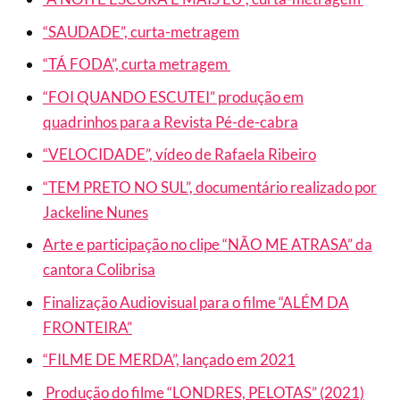
“SAUDADE”, curta-metragem
“TÁ FODA”, curta metragem
“FOI QUANDO ESCUTEI” produção em
quadrinhos para a Revista Pé-de-cabra
“VELOCIDADE”, vídeo de Rafaela Ribeiro
“TEM PRETO NO SUL”, documentário realizado por
Jackeline Nunes
Arte e participação no clipe
“NÃO ME ATRASA” da
cantora Colibrisa
Finalização Audiovisual para o filme “ALÉM DA
FRONTEIRA”
“FILME DE MERDA”, lançado em 2021
Produção do filme “
LONDRES, PELOTAS” (2021)