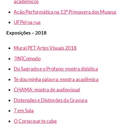
acadêmicos
Ação Performática na 13ª Primavera dos Museus
UFPel na rua
Exposições – 2018
Mural PET Artes Visuais 2018
[IN]Comodo
Do Sagrado e o Profano: mostra didática
Te dou minha palavra: mostra acadêmica
CHAMA: mostra de audiovisual
Distensões e Distinções da Gravura
7 em Sala
O Corpo que te cabe