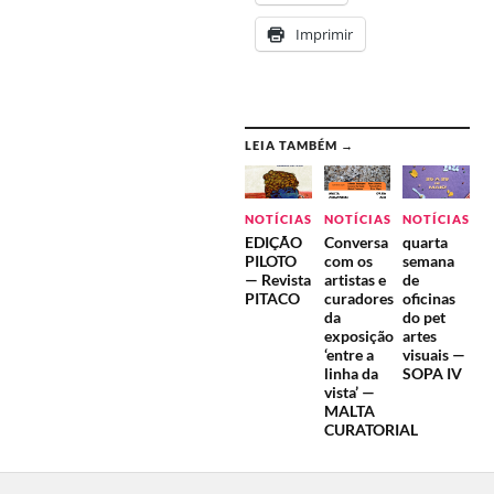
Imprimir
LEIA TAMBÉM →
NOTÍCIAS
NOTÍCIAS
NOTÍCIAS
EDIÇÃO
Conversa
quarta
PILOTO
com os
semana
— Revista
artistas e
de
PITACO
curadores
oficinas
da
do pet
exposição
artes
‘entre a
visuais —
linha da
SOPA IV
vista’ —
MALTA
CURATORIAL