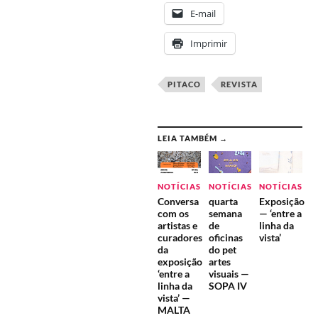
E-mail
Imprimir
PITACO
REVISTA
LEIA TAMBÉM →
NOTÍCIAS
NOTÍCIAS
NOTÍCIAS
Conversa
quarta
Exposição
com os
semana
— ‘entre a
artistas e
de
linha da
curadores
oficinas
vista’
da
do pet
exposição
artes
‘entre a
visuais —
linha da
SOPA IV
vista’ —
MALTA