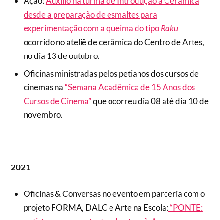
Ação:
Auxilio na turma de Introdução a Cerâmica
desde a preparação de esmaltes para
experimentação com a queima do tipo
Raku
ocorrido no ateliê de cerâmica do Centro de Artes,
no dia 13 de outubro.
Oficinas ministradas pelos petianos dos cursos de
cinemas na
“Semana Acadêmica de 15 Anos dos
Cursos de Cinema”
que ocorreu dia 08 até dia 10 de
novembro.
2021
Oficinas & Conversas no evento em parceria com o
projeto FORMA, DALC e Arte na Escola:
“PONTE: