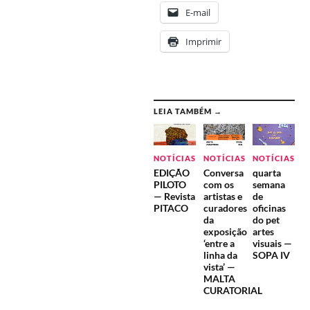
E-mail
Imprimir
LEIA TAMBÉM →
NOTÍCIAS
NOTÍCIAS
NOTÍCIAS
EDIÇÃO
Conversa
quarta
PILOTO
com os
semana
— Revista
artistas e
de
PITACO
curadores
oficinas
da
do pet
exposição
artes
‘entre a
visuais —
linha da
SOPA IV
vista’ —
MALTA
CURATORIAL