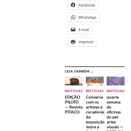
Facebook
WhatsApp
E-mail
Imprimir
LEIA TAMBÉM →
NOTÍCIAS
NOTÍCIAS
NOTÍCIAS
EDIÇÃO
Conversa
quarta
PILOTO
com os
semana
— Revista
artistas e
de
PITACO
curadores
oficinas
da
do pet
exposição
artes
‘entre a
visuais —