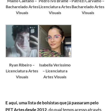
Maino Caetano –
Pedro Ivo Bramé –
Patrezi Carvalho –
Bacharelado Artes
Licenciatura Artes
Bacharelado Artes
Visuais
Visuais
Visuais
Ryan Ribeiro –
Isabella Verissimo
Licenciatura Artes
– Licenciatura
Visuais
Artes Visuais
E aqui, uma lista de bolsistas que já passaram pelo
PET Artes desde 2012,
do qual temos acesso através