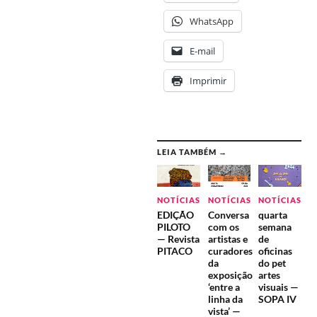
WhatsApp
E-mail
Imprimir
LEIA TAMBÉM →
NOTÍCIAS
NOTÍCIAS
NOTÍCIAS
EDIÇÃO
Conversa
quarta
PILOTO
com os
semana
— Revista
artistas e
de
PITACO
curadores
oficinas
da
do pet
exposição
artes
‘entre a
visuais —
linha da
SOPA IV
vista’ —