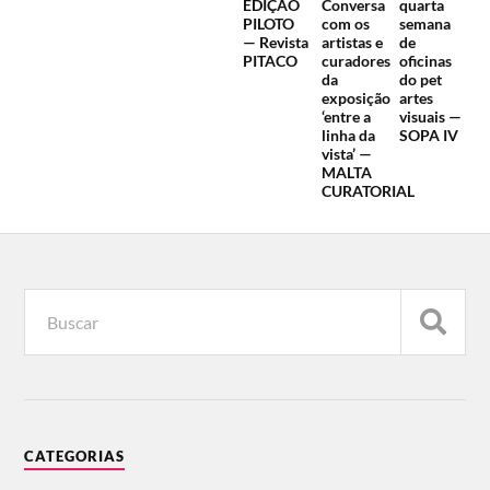
EDIÇÃO
Conversa
quarta
PILOTO
com os
semana
— Revista
artistas e
de
PITACO
curadores
oficinas
da
do pet
exposição
artes
‘entre a
visuais —
linha da
SOPA IV
vista’ —
MALTA
CURATORIAL
CATEGORIAS