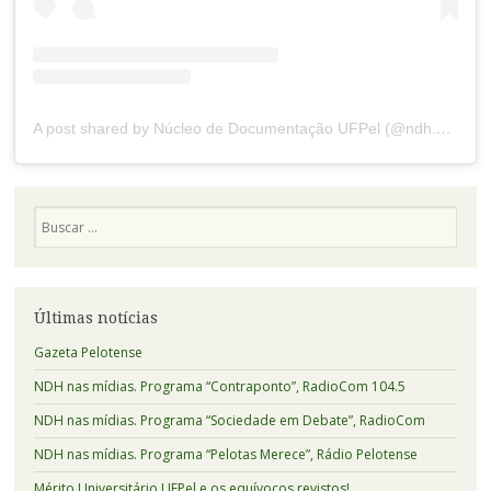
A post shared by Núcleo de Documentação UFPel (@ndh.ufpel)
Pesquisa
Últimas notícias
Gazeta Pelotense
NDH nas mídias. Programa “Contraponto”, RadioCom 104.5
NDH nas mídias. Programa “Sociedade em Debate”, RadioCom
NDH nas mídias. Programa “Pelotas Merece”, Rádio Pelotense
Mérito Universitário UFPel e os equívocos revistos!