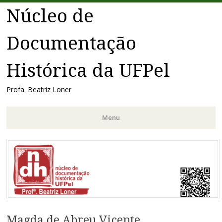
Núcleo de
Documentação
Histórica da UFPel
Profa. Beatriz Loner
Menu
Pular
para
o
conteúdo
Magda de Abreu Vicente