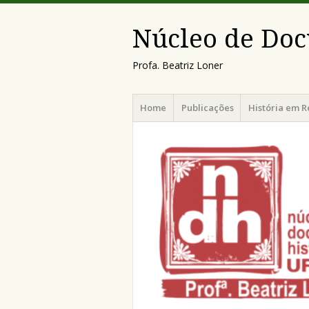
Núcleo de Doc
Profa. Beatriz Loner
Menu
Pular
Home
Publicações
História em R
para
o
conteúdo