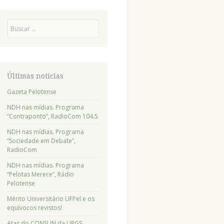
Pesquisa
Últimas notícias
Gazeta Pelotense
NDH nas mídias. Programa
“Contraponto”, RadioCom 104.5
NDH nas mídias. Programa
“Sociedade em Debate”,
RadioCom
NDH nas mídias. Programa
“Pelotas Merece”, Rádio
Pelotense
Mérito Universitário UFPel e os
equívocos revistos!
Atas do CONSUN da URGS