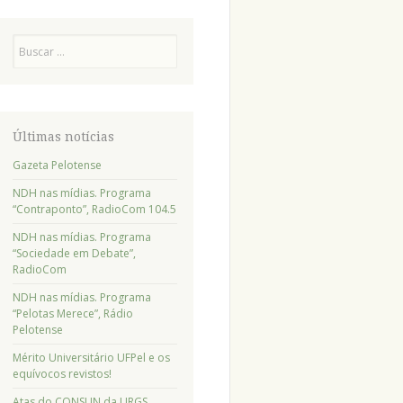
Pesquisa
Últimas notícias
Gazeta Pelotense
NDH nas mídias. Programa
“Contraponto”, RadioCom 104.5
NDH nas mídias. Programa
“Sociedade em Debate”,
RadioCom
NDH nas mídias. Programa
“Pelotas Merece”, Rádio
Pelotense
Mérito Universitário UFPel e os
equívocos revistos!
Atas do CONSUN da URGS