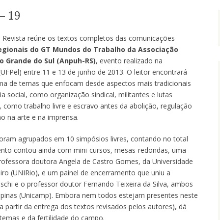
– 19
m Revista reúne os textos completos das comunicações
Regionais do GT Mundos do Trabalho da Associação
io Grande do Sul (Anpuh-RS)
, evento realizado na
(UFPel) entre 11 e 13 de junho de 2013. O leitor encontrará
ma de temas que enfocam desde aspectos mais tradicionais
 social, como organização sindical, militantes e lutas
 como trabalho livre e escravo antes da abolição, regulação
ho na arte e na imprensa.
foram agrupados em 10 simpósios livres, contando no total
vento contou ainda com mini-cursos, mesas-redondas, uma
rofessora doutora Angela de Castro Gomes, da Universidade
iro (UNIRio), e um painel de encerramento que uniu a
chi e o professor doutor Fernando Teixeira da Silva, ambos
mpinas (Unicamp). Embora nem todos estejam presentes neste
a partir da entrega dos textos revisados pelos autores), dá
temas e da fertilidade do campo.