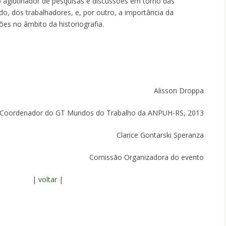
aglutinador de pesquisas e discussões em torno das
do, dos trabalhadores, e, por outro, a importância da
ções no âmbito da historiografia.
Alisson Droppa
Coordenador do GT Mundos do Trabalho da ANPUH-RS, 2013
Clarice Gontarski Speranza
Comissão Organizadora do evento
|
voltar
|