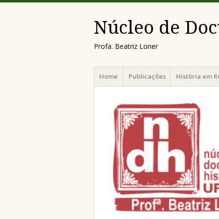
Núcleo de Doc
Profa. Beatriz Loner
Menu
Pular
Home
Publicações
História em R
para
o
conteúdo