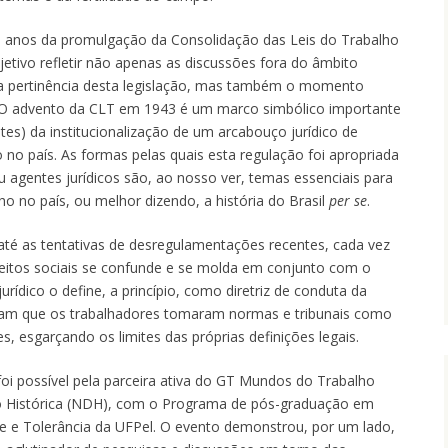
0 anos da promulgação da Consolidação das Leis do Trabalho
jetivo refletir não apenas as discussões fora do âmbito
 a pertinência desta legislação, mas também o momento
. O advento da CLT em 1943 é um marco simbólico importante
es) da institucionalização de um arcabouço jurídico de
 no país. As formas pelas quais esta regulação foi apropriada
ou agentes jurídicos são, ao nosso ver, temas essenciais para
ho no país, ou melhor dizendo, a história do Brasil
per se
.
 até as tentativas de desregulamentações recentes, cada vez
ireitos sociais se confunde e se molda em conjunto com o
urídico o define, a princípio, como diretriz de conduta da
ram que os trabalhadores tomaram normas e tribunais como
s, esgarçando os limites das próprias definições legais.
 foi possível pela parceira ativa do GT Mundos do Trabalho
Histórica (NDH), com o Programa de pós-graduação em
de e Tolerância da UFPel. O evento demonstrou, por um lado,