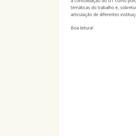
a consolidação do GT como polo 
temáticas do trabalho e, sobretu
articulação de diferentes institui
Boa leitura!