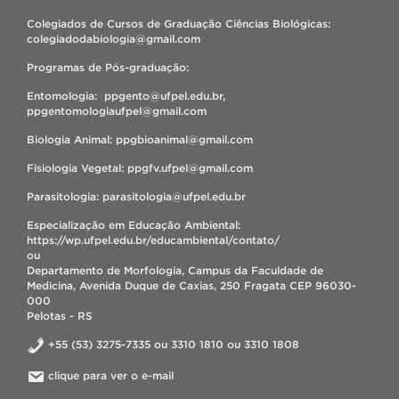
Colegiados de Cursos de Graduação Ciências Biológicas:
colegiadodabiologia@gmail.com
Programas de Pós-graduação:
Entomologia: ppgento@ufpel.edu.br,
ppgentomologiaufpel@gmail.com
Biologia Animal: ppgbioanimal@gmail.com
Fisiologia Vegetal: ppgfv.ufpel@gmail.com
Parasitologia: parasitologia@ufpel.edu.br
Especialização em Educação Ambiental:
https://wp.ufpel.edu.br/educambiental/contato/
ou
Departamento de Morfologia, Campus da Faculdade de
Medicina, Avenida Duque de Caxias, 250 Fragata CEP 96030-
000
Pelotas - RS
+55 (53) 3275-7335 ou 3310 1810 ou 3310 1808
clique para ver o e-mail