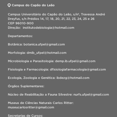
Campus do Capão do Leão
Campus Universitário do Capão do Leão, s/nº, Travessa André
Dreyfus, s/n Prédios 14, 17, 18, 20, 21, 22, 23, 24, 25 e 26
CEP 96010-900
Direção: institutodebiologia@hotmail.com
Departamentos:
Botânica: botanica.ufpel@gmail.com
Morfologia: dmib_ufpel@hotmail.com
Microbiologia e Parasitologia: demp.ib.ufpel@gmail.com
Fisiologia e Farmacologia: dfisiologiafarmacologia@gmail.com
Ecologia, Zoologia e Genética: ibdezg@hotmail.com
Órgãos Suplementares:
Núcleo de Reabilitação a Fauna Silvestre: nurfs.ufpel@gmail.com
Museus de Ciências Naturais Carlos Ritter:
museucarlosritter@gmail.com
Secretarias de Cursos: