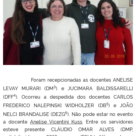
Foram recepcionadas as docentes ANELISE
3
LEVAY MURARI (DM
) e JUCIMARA BALDISSARELLI
4
(DFF
). Ocorreu a despedida dos docentes CARLOS
5
FREDERICO NALEPINSKI WIDHOLZER (DB
) e JOÃO
6
NELCI BRANDALISE (DEZG
). Não pode estar no evento
a docente
Anelise Vicentini Kuss
. Entre os servidores
esteve presente CLÁUDIO OMAR ALVES (DMP,