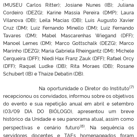
(MUSEU Carlos Ritter); Josiane Nunes (IB); Juliana
Cordeiro (DEZG); Karine Massia Pereira (DMP); Laura
Vilanova (DB); Leila Macias (DB); Luis Augusto Xavier
Cruz (DM); Luiz Fernando Minello (DM); Luiz Fernando
Tavares (DM); Mabel Mascarenhas Wiegand (DFF);
Manoel Lemes (DM); Marco Gottschalk (DEZG); Marco
Marinho (DEZG); Maria Gabriela Rheingantz (DM); Michele
Cerqueira (DFF); Niedi Hax Franz Zauk (DFF); Rafael Orcy
(DFF); Raquel Ludke (DB); Rita Moraes (DB); Rosane
Schubert (IB) e Thaize Debatin (DB).
(7)
Na oportunidade o Diretor do Instituto
recepcionou os convidados, informou sobre os objetivos
do evento e sua repetição anual em abril e setembro
(03/09 DIA DO BIÓLOGO), apresentou um breve
histórico da Unidade e seu panorama atual, assim como
(8)
perspectivas e cenário futuro
. Na sequência os
servidores docentes e TAEs homenageados foram