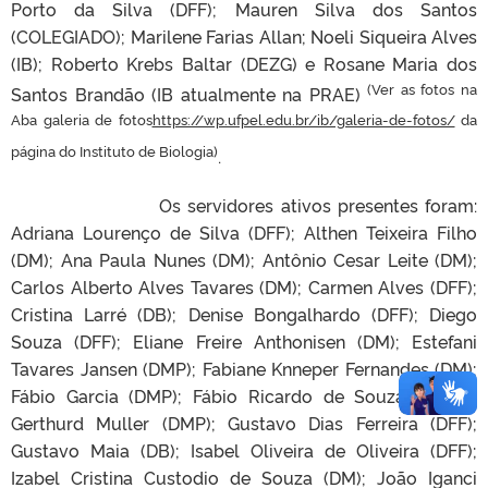
Porto da Silva (DFF); Mauren Silva dos Santos
(COLEGIADO); Marilene Farias Allan; Noeli Siqueira Alves
(IB); Roberto Krebs Baltar (DEZG) e Rosane Maria dos
(Ver as fotos na
Santos Brandão (IB atualmente na PRAE)
Aba galeria de fotos
https://wp.ufpel.edu.br/ib/galeria-de-fotos/
da
página do Instituto de Biologia)
.
Os servidores ativos presentes foram:
Adriana Lourenço de Silva (DFF); Althen Teixeira Filho
(DM); Ana Paula Nunes (DM); Antônio Cesar Leite (DM);
Carlos Alberto Alves Tavares (DM); Carmen Alves (DFF);
Cristina Larré (DB); Denise Bongalhardo (DFF); Diego
Souza (DFF); Eliane Freire Anthonisen (DM); Estefani
Tavares Jansen (DMP); Fabiane Knneper Fernandes (DM);
Fábio Garcia (DMP); Fábio Ricardo de Souza (DEZG);
Gerthurd Muller (DMP); Gustavo Dias Ferreira (DFF);
Gustavo Maia (DB); Isabel Oliveira de Oliveira (DFF);
Izabel Cristina Custodio de Souza (DM); João Iganci