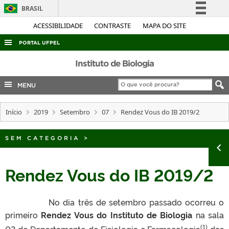
BRASIL
Simplifique!
ACESSIBILIDADE
CONTRASTE
MAPA DO SITE
Comunica BR
PORTAL UFPEL
Participe
ACESSO À INFORMAÇÃO
Instituto de Biologia
Acesso à informação
AUDITORIA
MENU
Legislação
COBALTO
Canais
Início
2019
Setembro
07
Rendez Vous do IB 2019/2
CONCURSOS
EDITAIS
SEM CATEGORIA
>
INTERNACIONAL
OUVIDORIA
Rendez Vous do IB 2019/2
PORTARIAS
No dia três de setembro passado ocorreu o
TELEFONES
primeiro
Rendez Vous do Instituto de Biologia
na sala
(1)