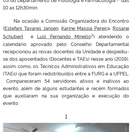
03 do Departamento de Fisiologia e Farmacologia
das
10 as 12h30min.
Na ocasião a Comissão Organizadora do Encontro
(
Estefani Tavares Jansen
,
Karine Massia Pereir
a,
Rosane
2
Schubert
e
Luiz Fernando Minello
) atendendo o
calendário aprovado pelo Conselho Departamental
recepcionou as novas docentes da Unidade e despediu-
se dos aposentados (Docentes e TAEs) nesse ano (2019),
assim como, os Técnicos Administrativos em Educação
(TAEs) que foram redistribuídos entre a FURG e a UFPEL.
Compareceram 54 servidores ativos e inativos ao
evento, além de alguns estudantes e recém formados
que auxiliaram na sua organização e execução do
evento.
1