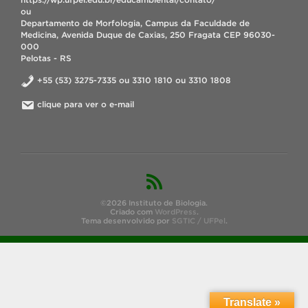
ou
Departamento de Morfologia, Campus da Faculdade de
Medicina, Avenida Duque de Caxias, 250 Fragata CEP 96030-
000
Pelotas - RS
+55 (53) 3275-7335 ou 3310 1810 ou 3310 1808
clique para ver o e-mail
©2026 Instituto de Biologia.
Criado com
WordPress
.
Tema desenvolvido por
SGTIC / UFPel
.
Translate »