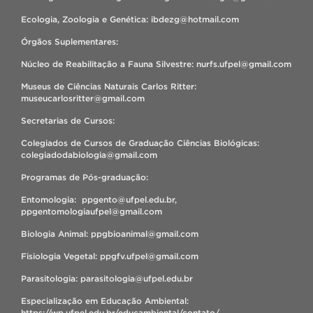
Ecologia, Zoologia e Genética: ibdezg@hotmail.com
Órgãos Suplementares:
Núcleo de Reabilitação a Fauna Silvestre: nurfs.ufpel@gmail.com
Museus de Ciências Naturais Carlos Ritter:
museucarlosritter@gmail.com
Secretarias de Cursos:
Colegiados de Cursos de Graduação Ciências Biológicas:
colegiadodabiologia@gmail.com
Programas de Pós-graduação:
Entomologia: ppgento@ufpel.edu.br,
ppgentomologiaufpel@gmail.com
Biologia Animal: ppgbioanimal@gmail.com
Fisiologia Vegetal: ppgfv.ufpel@gmail.com
Parasitologia: parasitologia@ufpel.edu.br
Especialização em Educação Ambiental:
https://wp.ufpel.edu.br/educambiental/contato/