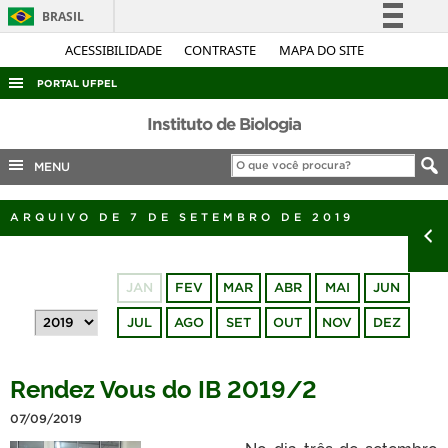
BRASIL
Simplifique!
ACESSIBILIDADE
CONTRASTE
MAPA DO SITE
Comunica BR
PORTAL UFPEL
Participe
ACESSO À INFORMAÇÃO
Instituto de Biologia
Acesso à informação
AUDITORIA
MENU
Legislação
COBALTO
Canais
ARQUIVO DE 7 DE SETEMBRO DE 2019
CONCURSOS
EDITAIS
JAN
FEV
MAR
ABR
MAI
JUN
INTERNACIONAL
JUL
AGO
SET
OUT
NOV
DEZ
OUVIDORIA
PORTARIAS
Rendez Vous do IB 2019/2
TELEFONES
07/09/2019
No dia três de setembro