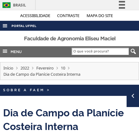
BRASIL
Simplifique!
ACESSIBILIDADE
CONTRASTE
MAPA DO SITE
Comunica BR
PORTAL UFPEL
Participe
ACESSO À INFORMAÇÃO
Faculdade de Agronomia Eliseu Maciel
Acesso à informação
AUDITORIA
MENU
Legislação
COBALTO
Canais
Início
2022
Fevereiro
10
CONCURSOS
Dia de Campo da Planície Costeira Interna
EDITAIS
INTERNACIONAL
SOBRE A FAEM
>
OUVIDORIA
Dia de Campo da Planície
PORTARIAS
Costeira Interna
TELEFONES