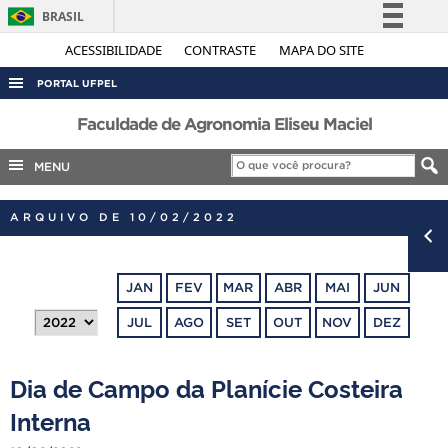
BRASIL
Simplifique!
ACESSIBILIDADE
CONTRASTE
MAPA DO SITE
Comunica BR
PORTAL UFPEL
Participe
ACESSO À INFORMAÇÃO
Faculdade de Agronomia Eliseu Maciel
Acesso à informação
AUDITORIA
MENU
Legislação
COBALTO
Canais
ARQUIVO DE 10/02/2022
CONCURSOS
EDITAIS
JAN
FEV
MAR
ABR
MAI
JUN
INTERNACIONAL
JUL
AGO
SET
OUT
NOV
DEZ
OUVIDORIA
PORTARIAS
Dia de Campo da Planície Costeira
TELEFONES
Interna