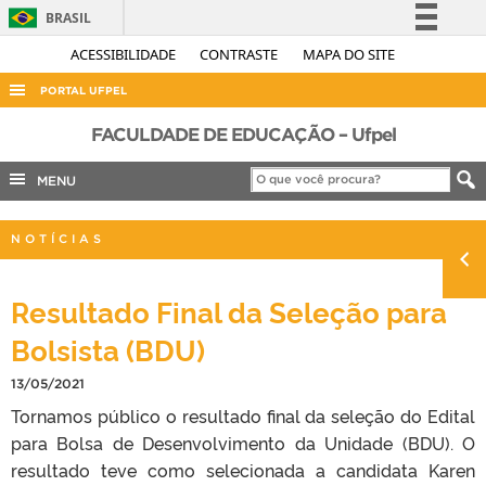
BRASIL
Simplifique!
ACESSIBILIDADE
CONTRASTE
MAPA DO SITE
Comunica BR
PORTAL UFPEL
Participe
ACESSO À INFORMAÇÃO
FACULDADE DE EDUCAÇÃO – Ufpel
Acesso à informação
AUDITORIA
MENU
Legislação
COBALTO
Canais
NOTÍCIAS
CONCURSOS
EDITAIS
Resultado Final da Seleção para
INTERNACIONAL
Bolsista (BDU)
OUVIDORIA
13/05/2021
PORTARIAS
Tornamos público o resultado final da seleção do Edital
TELEFONES
para Bolsa de Desenvolvimento da Unidade (BDU). O
resultado teve como selecionada a candidata Karen