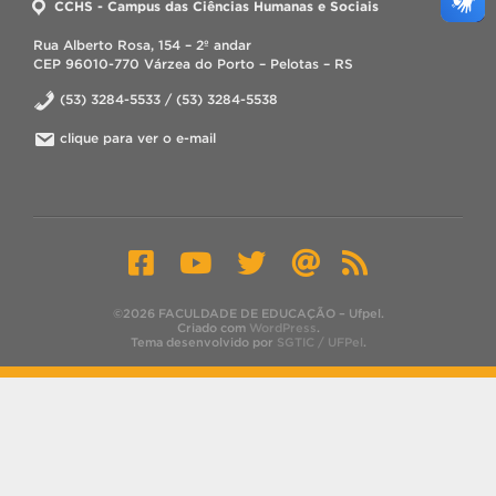
CCHS - Campus das Ciências Humanas e Sociais
Rua Alberto Rosa, 154 – 2º andar
CEP 96010-770 Várzea do Porto – Pelotas – RS
(53) 3284-5533 / (53) 3284-5538
clique para ver o e-mail
©2026 FACULDADE DE EDUCAÇÃO – Ufpel.
Criado com
WordPress
.
Tema desenvolvido por
SGTIC / UFPel
.