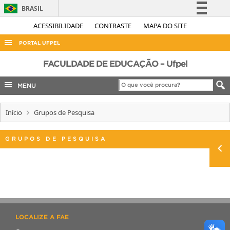
BRASIL
Simplifique!
ACESSIBILIDADE
CONTRASTE
MAPA DO SITE
Comunica BR
PORTAL UFPEL
Participe
ACESSO À INFORMAÇÃO
FACULDADE DE EDUCAÇÃO – Ufpel
Acesso à informação
AUDITORIA
MENU
Legislação
COBALTO
Canais
Início
Grupos de Pesquisa
CONCURSOS
EDITAIS
GRUPOS DE PESQUISA
INTERNACIONAL
OUVIDORIA
PORTARIAS
TELEFONES
LOCALIZE A FAE