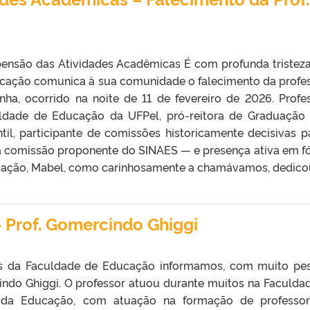
ensão das Atividades Acadêmicas É com profunda tristez
cação comunica à sua comunidade o falecimento da profe
nha, ocorrido na noite de 11 de fevereiro de 2026. Profe
ldade de Educação da UFPel, pró-reitora de Graduação
til, participante de comissões historicamente decisivas p
 a comissão proponente do SINAES — e presença ativa em f
ucação, Mabel, como carinhosamente a chamávamos, dedicou
 Prof. Gomercindo Ghiggi
s da Faculdade de Educação informamos, com muito pes
indo Ghiggi. O professor atuou durante muitos na Faculda
a da Educação, com atuação na formação de professo