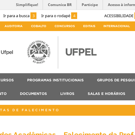
Simplifique!
Comunica BR
Participe
Acesso à infor
Ir para a busca
3
Ir para o rodapé
4
ACESSIBILIDADE
AUDITORIA
COBALTO
CONCURSOS
EDITAIS
INTERNACIONAL
Ufpel
CURSOS
PROGRAMAS INSTITUCIONAIS
GRUPOS DE PESQU
NTO
DOCUMENTOS
LIVROS
SALAS E HORÁRIOS
TAS DE FALECIMENTO
des Acadêmicas – Falecimento da Prof.