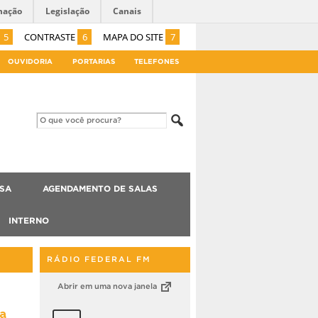
mação
Legislação
Canais
5
CONTRASTE
6
MAPA DO SITE
7
OUVIDORIA
PORTARIAS
TELEFONES
ISA
AGENDAMENTO DE SALAS
INTERNO
RÁDIO FEDERAL FM
Abrir em uma nova janela
ª