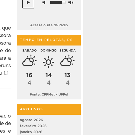
Acesse o site da Rádio
a que
ssora
TEMPO EM PELOTAS, RS
ssora
 e de
SÁBADO
DOMINGO
SEGUNDA
ara a
óruns
 […]
16
14
13
4
4
4
Fonte: CPPMet / UFPel
ARQUIVOS
ar, o
agosto 2026
de de
fevereiro 2026
res e
janeiro 2026