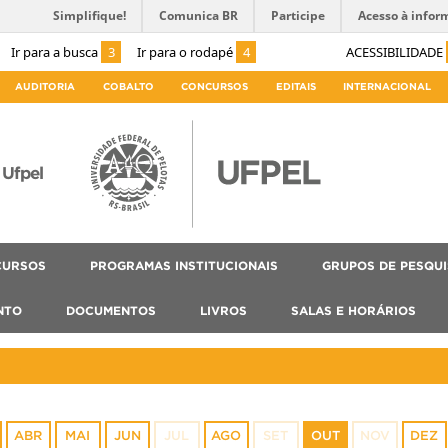
Simplifique!
Comunica BR
Participe
Acesso à infor
Ir para a busca
3
Ir para o rodapé
4
ACESSIBILIDADE
AUDITORIA
COBALTO
CONCURSOS
EDITAIS
INTERNACIONAL
Ufpel
CURSOS
PROGRAMAS INSTITUCIONAIS
GRUPOS DE PESQU
NTO
DOCUMENTOS
LIVROS
SALAS E HORÁRIOS
ABR
MAI
JUN
JUL
AGO
SET
OUT
NOV
DEZ