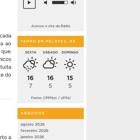
Acesse o site da Rádio
rcada
TEMPO EM PELOTAS, RS
ia ao
 que,
SEXTA
SÁBADO
DOMINGO
nicos
tuita
 e do
16
16
15
7
5
5
Fonte: CPPMet / UFPel
ARQUIVOS
agosto 2026
fevereiro 2026
rto a
janeiro 2026