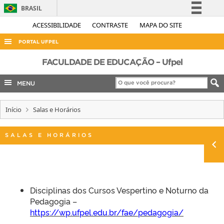
BRASIL
Simplifique!
ACESSIBILIDADE
CONTRASTE
MAPA DO SITE
Comunica BR
PORTAL UFPEL
Participe
ACESSO À INFORMAÇÃO
FACULDADE DE EDUCAÇÃO – Ufpel
Acesso à informação
AUDITORIA
MENU
Legislação
COBALTO
Canais
Início
Salas e Horários
CONCURSOS
EDITAIS
SALAS E HORÁRIOS
INTERNACIONAL
OUVIDORIA
PORTARIAS
Disciplinas dos Cursos Vespertino e Noturno da
TELEFONES
Pedagogia –
https://wp.ufpel.edu.br/fae/pedagogia/