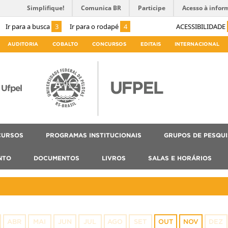
Simplifique!
Comunica BR
Participe
Acesso à infor
Ir para a busca
3
Ir para o rodapé
4
ACESSIBILIDADE
AUDITORIA
COBALTO
CONCURSOS
EDITAIS
INTERNACIONAL
Ufpel
CURSOS
PROGRAMAS INSTITUCIONAIS
GRUPOS DE PESQU
NTO
DOCUMENTOS
LIVROS
SALAS E HORÁRIOS
ABR
MAI
JUN
JUL
AGO
SET
OUT
NOV
DEZ