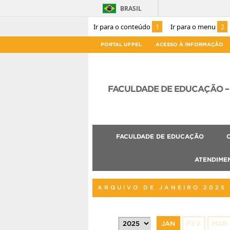
BRASIL
Ir para o conteúdo
1
Ir para o menu
2
PORTAL UFPEL
ACESSO À INFORMAÇÃO
FACULDADE DE EDUCAÇÃO – 
FACULDADE DE EDUCAÇÃO
ATENDIME
ARQUIVO DE JANEIRO 2025
JAN
FEV
MAR