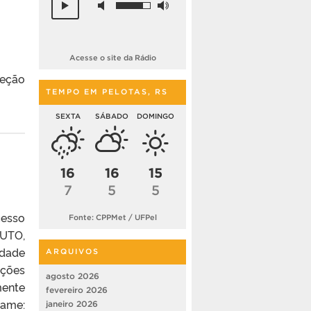
Acesse o site da Rádio
leção
TEMPO EM PELOTAS, RS
SEXTA
SÁBADO
DOMINGO
16
16
15
7
5
5
cesso
Fonte: CPPMet / UFPel
UTO,
idade
ARQUIVOS
ições
agosto 2026
mente
fevereiro 2026
me:
janeiro 2026