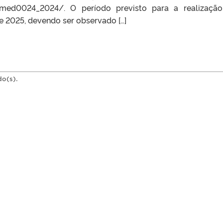
cadmed0024_2024/. O período previsto para a realizaçã
e 2025, devendo ser observado […]
do(s).