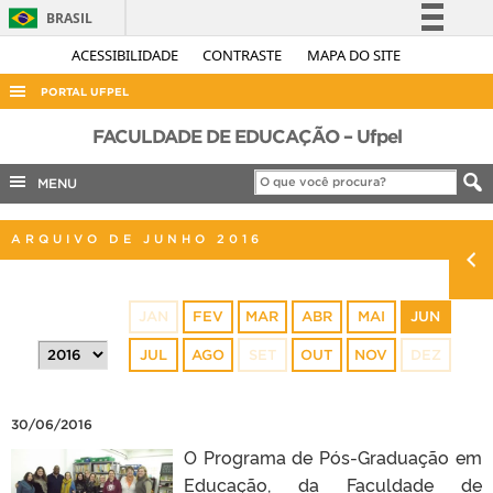
BRASIL
Simplifique!
ACESSIBILIDADE
CONTRASTE
MAPA DO SITE
Comunica BR
PORTAL UFPEL
Participe
ACESSO À INFORMAÇÃO
FACULDADE DE EDUCAÇÃO – Ufpel
Acesso à informação
AUDITORIA
MENU
Legislação
COBALTO
Canais
ARQUIVO DE JUNHO 2016
CONCURSOS
EDITAIS
JAN
FEV
MAR
ABR
MAI
JUN
INTERNACIONAL
JUL
AGO
SET
OUT
NOV
DEZ
OUVIDORIA
PORTARIAS
30/06/2016
TELEFONES
O Programa de Pós-Graduação em
Educação, da Faculdade de