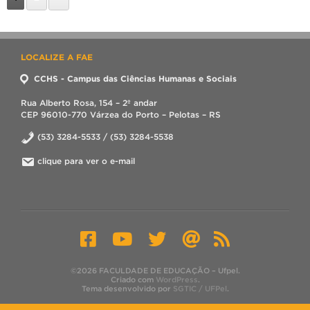
LOCALIZE A FAE
CCHS - Campus das Ciências Humanas e Sociais
Rua Alberto Rosa, 154 – 2º andar
CEP 96010-770 Várzea do Porto – Pelotas – RS
(53) 3284-5533 / (53) 3284-5538
clique para ver o e-mail
©2026 FACULDADE DE EDUCAÇÃO – Ufpel.
Criado com
WordPress
.
Tema desenvolvido por
SGTIC / UFPel
.